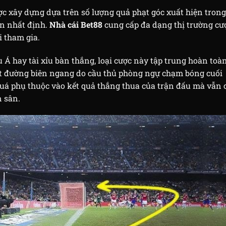
ợc xây dựng dựa trên số lượng quả phạt góc xuất hiện trong
an nhất định.
Nhà cái Bet88
cung cấp đa dạng thị trường cư
 tham gia.
 Á hay tài xỉu bàn thắng, loại cược này tập trung hoàn toà
ết đường biên ngang do cầu thủ phòng ngự chạm bóng cuối
uá phụ thuộc vào kết quả thắng thua của trận đấu mà vẫn 
n sân.