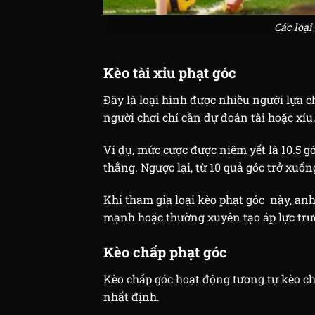
Các loại
Kèo tài xỉu phạt góc
Đây là loại hình được nhiều người lựa c
người chơi chỉ cần dự đoán tài hoặc xỉu
Ví dụ, mức cược được niêm yết là 10.5 gó
thắng. Ngược lại, từ 10 quả góc trở xuốn
Khi tham gia loại kèo phạt góc này, an
mạnh hoặc thường xuyên tạo áp lực tr
Kèo chấp phạt góc
Kèo chấp góc hoạt động tương tự kèo ch
nhất định.