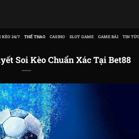
I KÈO 24/7
THỂ THAO
CASINO
SLOT GAME
GAME BÀI
TIN TỨ
uyết Soi Kèo Chuẩn Xác Tại Bet88