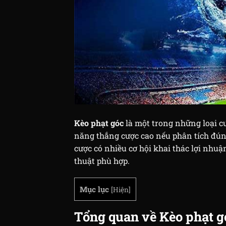
Kèo phạt góc
là một trong những loại c
năng thắng cược cao nếu phân tích đúng 
cược có nhiều cơ hội khai thác lợi nhuậ
thuật phù hợp.
Mục lục
[
Hiện
]
Tổng quan về Kèo phạt gó