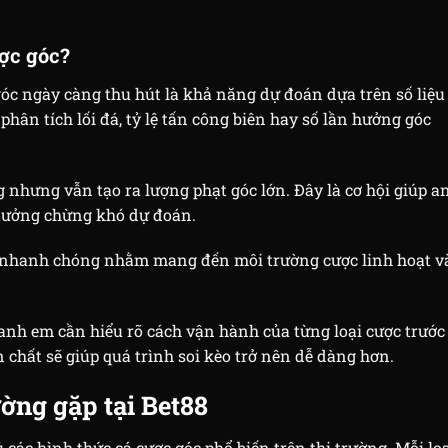
ợc góc?
óc ngày càng thu hút là khả năng dự đoán dựa trên số liệu
phân tích lối đá, tỷ lệ tấn công biên hay số lần hưởng góc
g nhưng vẫn tạo ra lượng phạt góc lớn. Đây là cơ hội giúp a
 tưởng chừng khó dự đoán.
 lệ nhanh chóng nhằm mang đến môi trường cược linh hoạt v
 anh em cần hiểu rõ cách vận hành của từng loại cược trước
 chất sẽ giúp quá trình soi kèo trở nên dễ dàng hơn.
ường gặp tại Bet88
 các hình thức cá cược góc phổ biến trên thị trường. Mỗi lo