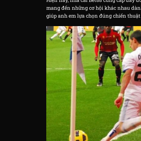
mang đến những cơ hội khác nhau dành c
giúp anh em lựa chọn đúng chiến thuật v