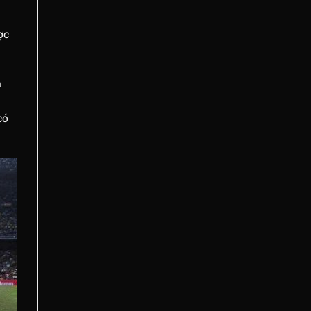
ợc
n
có