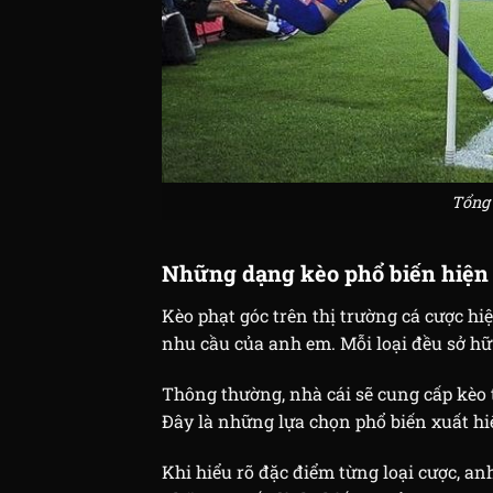
Tổng 
Những dạng kèo phổ biến hiện
Kèo phạt góc trên thị trường cá cược h
nhu cầu của anh em. Mỗi loại đều sở hữ
Thông thường, nhà cái sẽ cung cấp kèo t
Đây là những lựa chọn phổ biến xuất hiệ
Khi hiểu rõ đặc điểm từng loại cược, a