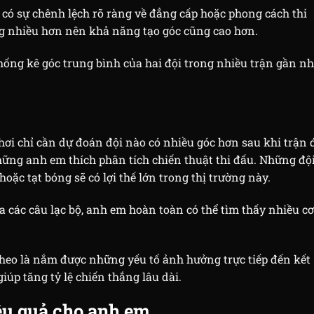
 có sự chênh lệch rõ ràng về đẳng cấp hoặc phong cách thi
ng nhiều hơn nên khả năng tạo góc cũng cao hơn.
hống kê góc trung bình của hai đội trong nhiều trận gần nh
hơi chỉ cần dự đoán đội nào có nhiều góc hơn sau khi trận 
những anh em thích phân tích chiến thuật thi đấu. Những độ
oặc tạt bóng sẽ có lợi thế lớn trong thị trường này.
ủa các câu lạc bộ, anh em hoàn toàn có thể tìm thấy nhiều cơ
p theo là nắm được những yếu tố ảnh hưởng trực tiếp đến kết
iúp tăng tỷ lệ chiến thắng lâu dài.
iệu quả cho anh em