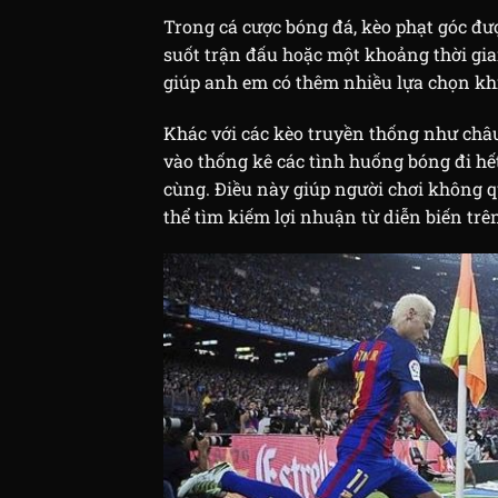
Trong cá cược bóng đá, kèo phạt góc đư
suốt trận đấu hoặc một khoảng thời gi
giúp anh em có thêm nhiều lựa chọn khi
Khác với các kèo truyền thống như châu
vào thống kê các tình huống bóng đi h
cùng.
Điều này giúp người chơi không q
thể tìm kiếm lợi nhuận từ diễn biến trê