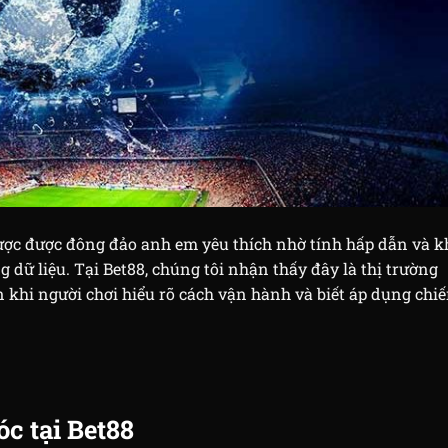
ược được đông đảo anh em yêu thích nhờ tính hấp dẫn và k
dữ liệu. Tại Bet88, chúng tôi nhận thấy đây là thị trường
n khi người chơi hiểu rõ cách vận hành và biết áp dụng chi
c tại Bet88