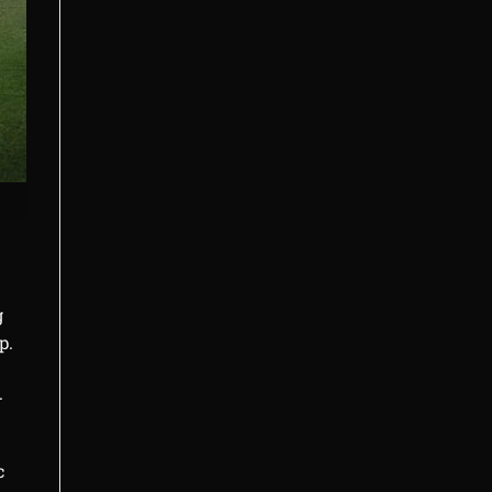
g
p.
.
c