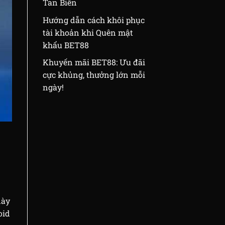
Tan Biến
Hướng dẫn cách khôi phục
tài khoản khi Quên mật
khẩu BET88
Khuyến mãi BET88: Ưu đãi
cực khủng, thưởng lớn mỗi
ngày!
này
oid