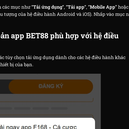
m các mục như “
Tải ứng dụng
“, “
Tải app
“, “
Mobile App
” hoặc
ểu tượng của hệ điều hành Android và iOS). Nhấp vào mục 
bản app BET88 phù hợp với hệ điều
 các tùy chọn tải ứng dụng dành cho các hệ điều hành khác
hiết bị của bạn.