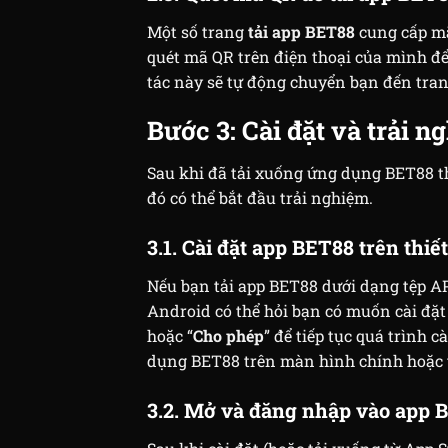
Một số trang
tải app BET88
cung cấp mã
quét mã QR trên điện thoại của mình đ
tác này sẽ tự động chuyển bạn đến tran
Bước 3: Cài đặt và trải 
Sau khi đã tải xuống ứng dụng BET88 th
đó có thể bắt đầu trải nghiệm.
3.1. Cài đặt app BET88 trên thiế
Nếu bạn tải app BET88 dưới dạng tệp AP
Android có thể hỏi bạn có muốn cài đặ
hoặc “
Cho phép
” để tiếp tục quá trình c
dụng BET88 trên màn hình chính hoặc
3.2. Mở và đăng nhập vào app 