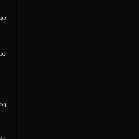
hao
sau
ứng