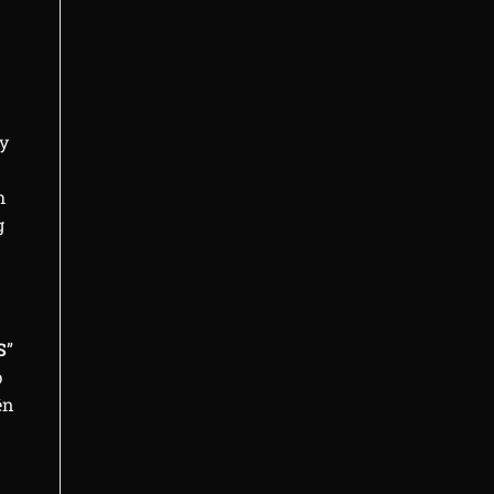
y
h
g
S
”
p
ên